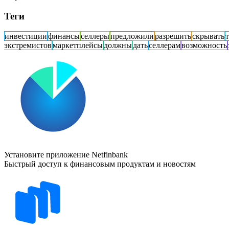
Теги
инвестиции
финансы
селлеры
предложили
разрешить
скрывать
экстремистов
маркетплейсы
должны
дать
селлерам
возможность
Установите приложение Netfinbank
Быстрый доступ к финансовым продуктам и новостям