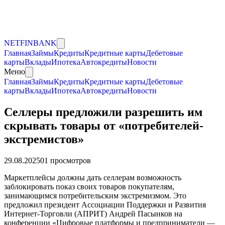
NET
FIN
BANK
Главная
Займы
Кредиты
Кредитные карты
Дебетовые
карты
Вклады
Ипотека
Автокредиты
Новости
Меню
Главная
Займы
Кредиты
Кредитные карты
Дебетовые
карты
Вклады
Ипотека
Автокредиты
Новости
Селлеры предложили разрешить им
скрывать товары от «потребителей-
экстремистов»
29.08.2025
0
1
просмотров
Маркетплейсы должны дать селлерам возможность
заблокировать показ своих товаров покупателям,
занимающимся потребительским экстремизмом. Это
предложил президент Ассоциации Поддержки и Развития
Интернет-Торговли (АПРИТ) Андрей Пасынков на
конференции «Цифровые платформы и предприниматели —