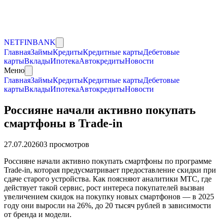
NET
FIN
BANK
Главная
Займы
Кредиты
Кредитные карты
Дебетовые
карты
Вклады
Ипотека
Автокредиты
Новости
Меню
Главная
Займы
Кредиты
Кредитные карты
Дебетовые
карты
Вклады
Ипотека
Автокредиты
Новости
Россияне начали активно покупать
смартфоны в Trade-in
27.07.2026
0
3
просмотров
Россияне начали активно покупать смартфоны по программе
Trade-in, которая предусматривает предоставление скидки при
сдаче старого устройства. Как поясняют аналитики МТС, где
действует такой сервис, рост интереса покупателей вызван
увеличением скидок на покупку новых смартфонов — в 2025
году они выросли на 26%, до 20 тысяч рублей в зависимости
от бренда и модели.