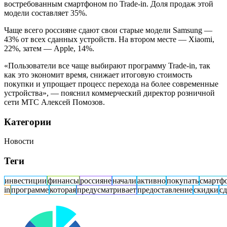
востребованным смартфоном по Trade-in. Доля продаж этой
модели составляет 35%.
Чаще всего россияне сдают свои старые модели Samsung —
43% от всех сданных устройств. На втором месте — Xiaomi,
22%, затем — Apple, 14%.
«Пользователи все чаще выбирают программу Trade-in, так
как это экономит время, снижает итоговую стоимость
покупки и упрощает процесс перехода на более современные
устройства», — пояснил коммерческий директор розничной
сети МТС Алексей Помозов.
Категории
Новости
Теги
инвестиции
финансы
россияне
начали
активно
покупать
смартф
in
программе
которая
предусматривает
предоставление
скидки
сд