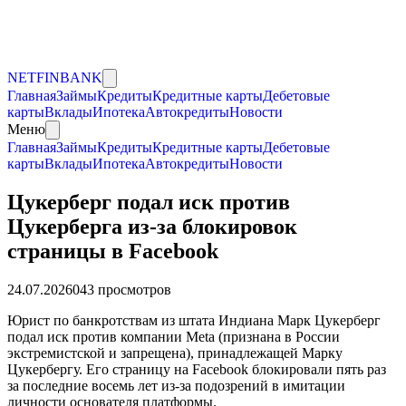
NET
FIN
BANK
Главная
Займы
Кредиты
Кредитные карты
Дебетовые
карты
Вклады
Ипотека
Автокредиты
Новости
Меню
Главная
Займы
Кредиты
Кредитные карты
Дебетовые
карты
Вклады
Ипотека
Автокредиты
Новости
Цукерберг подал иск против
Цукерберга из-за блокировок
страницы в Facebook
24.07.2026
0
43
просмотров
Юрист по банкротствам из штата Индиана Марк Цукерберг
подал иск против компании Meta (признана в России
экстремистской и запрещена), принадлежащей Марку
Цукербергу. Его страницу на Facebook блокировали пять раз
за последние восемь лет из-за подозрений в имитации
личности основателя платформы.