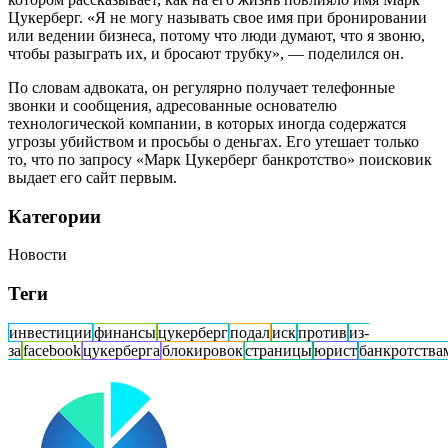
Цукерберг. «Я не могу называть свое имя при бронировании
или ведении бизнеса, потому что люди думают, что я звоню,
чтобы разыграть их, и бросают трубку», — поделился он.
По словам адвоката, он регулярно получает телефонные
звонки и сообщения, адресованные основателю
технологической компании, в которых иногда содержатся
угрозы убийством и просьбы о деньгах. Его утешает только
то, что по запросу «Марк Цукерберг банкротство» поисковик
выдает его сайт первым.
Категории
Новости
Теги
инвестиции
финансы
цукерберг
подал
иск
против
из-
за
facebook
цукерберга
блокировок
страницы
юрист
банкротства