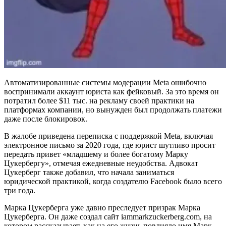
Автоматизированные системы модерации Meta ошибочно
воспринимали аккаунт юриста как фейковый. За это время он
потратил более $11 тыс. на рекламу своей практики на
платформах компании, но вынужден был продолжать платежи
даже после блокировок.
В жалобе приведена переписка с поддержкой Meta, включая
электронное письмо за 2020 года, где юрист шутливо просит
передать привет «младшему и более богатому Марку
Цукербергу», отмечая ежедневные неудобства. Адвокат
Цукерберг также добавил, что начала заниматься
юридической практикой, когда создателю Facebook было всего
три года.
Марка Цукерберга уже давно преследует призрак Марка
Цукерберга. Он даже создал сайт iammarkzuckerberg.com, на
котором рассказывает, как на его жизнь повлияло имя Марк